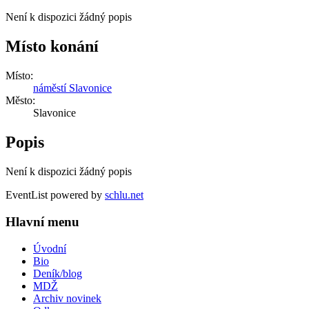
Není k dispozici žádný popis
Místo konání
Místo:
náměstí Slavonice
Město:
Slavonice
Popis
Není k dispozici žádný popis
EventList powered by
schlu.net
Hlavní menu
Úvodní
Bio
Deník/blog
MDŽ
Archiv novinek