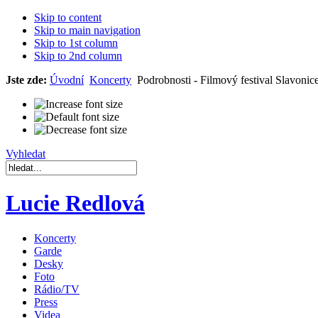
Skip to content
Skip to main navigation
Skip to 1st column
Skip to 2nd column
Jste zde:
Úvodní
Koncerty
Podrobnosti - Filmový festival Slavonic
Vyhledat
Lucie Redlová
Koncerty
Garde
Desky
Foto
Rádio/TV
Press
Videa